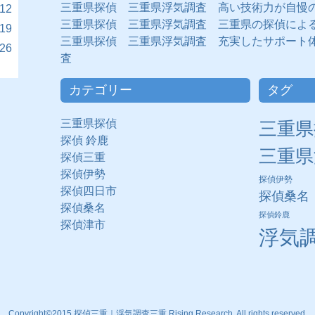
三重県探偵 三重県浮気調査 高い技術力が自慢
12
三重県探偵 三重県浮気調査 三重県の探偵によ
19
三重県探偵 三重県浮気調査 充実したサポート
26
査
カテゴリー
タグ
三重県探偵
三重県
探偵 鈴鹿
三重県
探偵三重
探偵伊勢
探偵伊勢
探偵四日市
探偵桑名
探偵桑名
探偵鈴鹿
探偵津市
浮気
Copyright©2015 探偵三重｜浮気調査三重 Rising Research. All rights reserved.