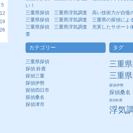
5
い！
三重県探偵 三重県浮気調査 高い技術力が自慢
12
三重県探偵 三重県浮気調査 三重県の探偵によ
19
三重県探偵 三重県浮気調査 充実したサポート
26
査
カテゴリー
タグ
三重県探偵
三重県
探偵 鈴鹿
三重県
探偵三重
探偵伊勢
探偵伊勢
探偵四日市
探偵桑名
探偵桑名
探偵鈴鹿
探偵津市
浮気