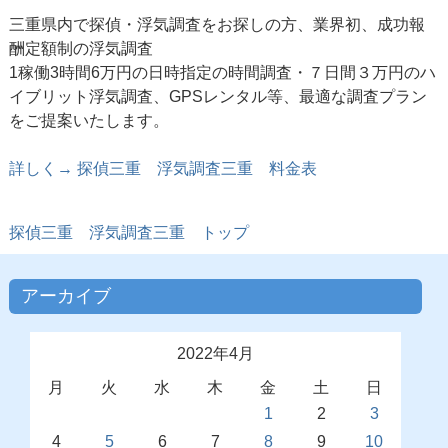
三重県内で探偵・浮気調査をお探しの方、業界初、成功報
酬定額制の浮気調査
1稼働3時間6万円の日時指定の時間調査・７日間３万円のハ
イブリット浮気調査、GPSレンタル等、最適な調査プラン
をご提案いたします。
詳しく→ 探偵三重 浮気調査三重 料金表
探偵三重
浮気調査三重 トップ
アーカイブ
2022年4月
月
火
水
木
金
土
日
1
2
3
4
5
6
7
8
9
10