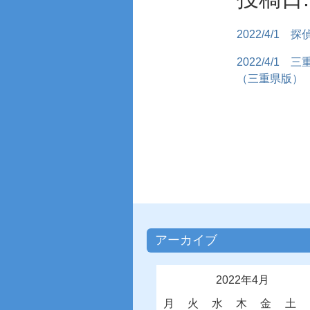
2022/4/1
探
2022/4/1
三
（三重県版）
アーカイブ
2022年4月
月
火
水
木
金
土