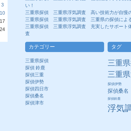
3
い！
三重県探偵 三重県浮気調査 高い技術力が自慢
10
三重県探偵 三重県浮気調査 三重県の探偵によ
17
三重県探偵 三重県浮気調査 充実したサポート
24
査
カテゴリー
タグ
三重県探偵
三重県
探偵 鈴鹿
三重県
探偵三重
探偵伊勢
探偵伊勢
探偵四日市
探偵桑名
探偵桑名
探偵鈴鹿
探偵津市
浮気