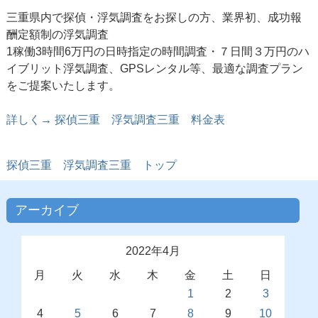
三重県内で探偵・浮気調査をお探しの方、業界初、成功報
酬定額制の浮気調査
1稼働3時間6万円の日時指定の時間調査・７日間３万円のハ
イブリット浮気調査、GPSレンタル等、最適な調査プラン
をご提案いたします。
詳しく→ 探偵三重 浮気調査三重 料金表
探偵三重
浮気調査三重 トップ
アーカイブ
2022年4月
月
火
水
木
金
土
日
1
2
3
4
5
6
7
8
9
10