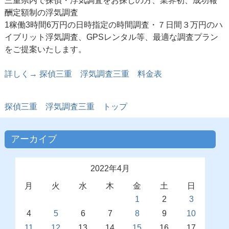
三重県内で探偵・浮気調査をお探しの方、業界初、成功報
酬定額制の浮気調査
1稼働3時間6万円の日時指定の時間調査・７日間３万円のハ
イブリット浮気調査、GPSレンタル等、最適な調査プラン
をご提案いたします。
詳しく→ 探偵三重 浮気調査三重 料金表
探偵三重
浮気調査三重 トップ
アーカイブ
2022年4月
月
火
水
木
金
土
日
1
2
3
4
5
6
7
8
9
10
11
12
13
14
15
16
17