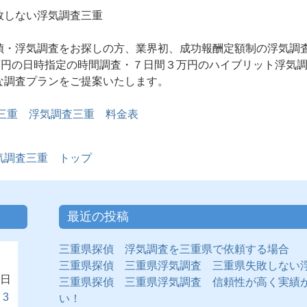
しない浮気調査三重
偵・浮気調査をお探しの方、業界初、成功報酬定額制の浮気調
6万円の日時指定の時間調査・７日間３万円のハイブリット浮気調
な調査プランをご提案いたします。
偵三重 浮気調査三重 料金表
調査三重 トップ
最近の投稿
三重県探偵 浮気調査を三重県で依頼する場合
三重県探偵 三重県浮気調査 三重県失敗しない
日
三重県探偵 三重県浮気調査 信頼性が高く実績
3
い！