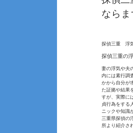
ならま
探偵三重
浮
探偵三重の
妻の浮気や夫
内には素行調
かから自分が
た証拠や結果
すが、実際に
貞行為をする
ニックや知識
三重県探偵の
所より紹介さ