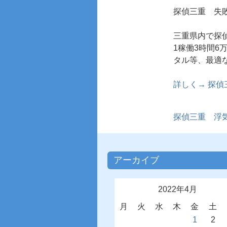
探偵三重
失敗
三重県内で探
1稼働3時間
タル等、最適
詳しく→ 探
探偵三重
浮気
アーカイブ
2022年4月
月
火
水
木
金
土
1
2