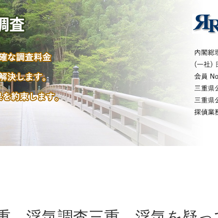
重 浮気調査三重 浮気を疑っ