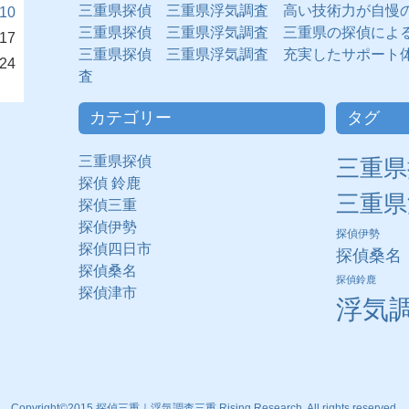
三重県探偵 三重県浮気調査 高い技術力が自慢
10
三重県探偵 三重県浮気調査 三重県の探偵によ
17
三重県探偵 三重県浮気調査 充実したサポート
24
査
カテゴリー
タグ
三重県探偵
三重県
探偵 鈴鹿
三重県
探偵三重
探偵伊勢
探偵伊勢
探偵四日市
探偵桑名
探偵桑名
探偵鈴鹿
探偵津市
浮気
Copyright©2015 探偵三重｜浮気調査三重 Rising Research. All rights reserved.