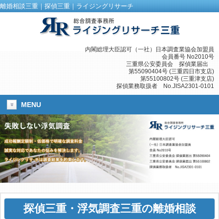
離婚相談三重｜探偵三重｜ライジングリサーチ
内閣総理大臣認可（一社）日本調査業協会加盟員
会員番号 No2010号
三重県公安委員会 探偵業届出
第55090404号 (三重四日市支店)
第55100802号 (三重津支店)
探偵業務取扱者 No.JISA2301-0101
MENU
探偵三重
・
浮気調査三重
の離婚相談