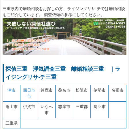
三重県内で離婚相談をお探しの方、ライジングリサ-チでは離婚相談
をご紹介しています。 調査依頼の参考にしてください。
探偵三重 浮気調査三重
離婚相談三重
｜ラ
イジングリサ-チ三重
津市
四日市
鈴鹿市
桑名市
松阪市
伊勢市
名張市
市
亀山市
伊賀市
いなべ
志摩市
三重郡
鳥羽市
市
三重県