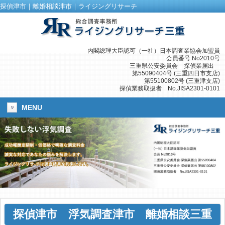
探偵津市｜離婚相談津市｜ライジングリサーチ
内閣総理大臣認可（一社）日本調査業協会加盟員
会員番号 No2010号
三重県公安委員会 探偵業届出
第55090404号 (三重四日市支店)
第55100802号 (三重津支店)
探偵業務取扱者 No.JISA2301-0101
MENU
探偵津市
浮気調査津市
離婚相談三重