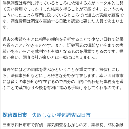
浮気調査は専門に行っているところに依頼する方がトータル的に見
て安い費用でしっかりした結果を得ることが可能です。というのも
こういったことを専門に扱っているところでは過去の実績が豊富で
す。調査費用は調査を実施する日数と調査に要した人員で決まりま
す。
過去の実績をもとに相手の傾向を分析することで少ない日数で効果
を得ることができるのです。また、証拠写真の撮影など今までの実
績があるからこそ裁判でも有効となるものを用意できるのです。探
偵が良い、調査会社が良いとは一概には言えません。
最終的にはどの団体を選ぶかということが重要です。探偵社にし
ろ、法律事務所などにしろ得意な分野が存在します。幸い四日市市
には多くの事務所が存在するので自分の目的に合わせた事務所を選
ぶことで裁判なり今後を有利に進める手助けをしてくれるのです。
探偵四日市
失敗しない浮気調査四日市
三重県四日市市で探偵・浮気調査をお探しの方、業界初、成功報酬