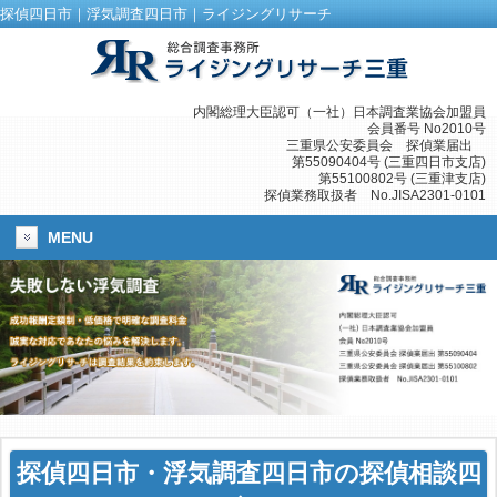
探偵四日市｜浮気調査四日市｜ライジングリサーチ
内閣総理大臣認可（一社）日本調査業協会加盟員
会員番号 No2010号
三重県公安委員会 探偵業届出
第55090404号 (三重四日市支店)
第55100802号 (三重津支店)
探偵業務取扱者 No.JISA2301-0101
MENU
探偵四日市
・
浮気調査四日市
の探偵相談四