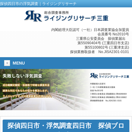
探偵四日市の浮気調査｜ライジングリサーチ
内閣総理大臣認可（一社）日本調査業協会加盟員
会員番号 No2010号
三重県公安委員会 探偵業届出
第55090404号 (三重四日市支店)
第55100802号 (三重津支店)
探偵業務取扱者 No.JISA2301-0101
MENU
探偵四日市
・
浮気調査四日市
探偵ブロ