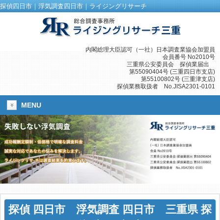
探偵四日市｜浮気調査四日市｜ライジングリサーチ
内閣総理大臣認可（一社）日本調査業協会加盟員
会員番号 No2010号
三重県公安委員会 探偵業届出
第55090404号 (三重四日市支店)
第55100802号 (三重津支店)
探偵業務取扱者 No.JISA2301-0101
MENU
探偵 四日市
浮気調査 四日市
三重県 探