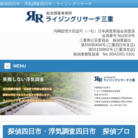
探偵四日市｜浮気調査四日市｜ライジングリサーチ
内閣総理大臣認可（一社）日本調査業協会加盟員
会員番号 No2010号
三重県公安委員会 探偵業届出
第55090404号 (三重四日市支店)
第55100802号 (三重津支店)
探偵業務取扱者 No.JISA2301-0101
MENU
探偵四日市
・
浮気調査四日市
探偵ブロ