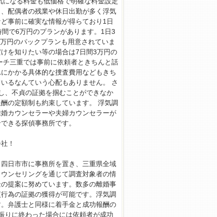
気になる料金も低価格で明確な料金設定
り、配偶者の残業や休日出勤が多く浮気
ど事前に確実な情報が得らており1日
間で6万円のプランがあります。1日3
5万円のパックプランも用意されていま
けを知りたい等の場合は7日間3万円の
ーチ三重では事前に依頼者ときちんと話
れにかかる具体的な捜査費用などもきち
いるなんていう心配もありません。 さ
し、不貞の証拠を掴むことができなか
酬の定額制も約束しています。 浮気調
離婚カウンセラーや夫婦カウンセラーが
せできる探偵事務所です。
会社！
・四日市市に事務所を置き、三重県全域
カウンセリングを通じて調査対象者の情
金の提案に努めています。数多の離婚事
貞行為の証拠の獲得が可能です。浮気調
す。弁護士と同様に着手金と成功報酬の
振りに終わった場合には依頼者が成功