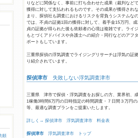
りなどに関係なく、事前に打ち合わせた成果（裁判など
獲得に対して支払われるものです。その成果が獲得され
まり、探偵社も調査におけるリスクを背負うシステムな
では、不貞の証拠1回の獲得に対して、着手金15万円、成
貞の証拠が得られた後も依頼者の心境は複雑です。ライ
もとづくアドバイスや弁護士への紹介・同行などのアフ
ポートもしています。
三重県探偵の浮気調査でライジングリサーチは浮気の証
り紹介されています。
探偵津市
失敗しない浮気調査津市
三重県 津市で探偵・浮気調査をお探しの方、業界初、
1稼働3時間6万円の日時指定の時間調査・７日間３万円の
等、最適な調査プランをご提案いたします。
詳しく→ 探偵津市 浮気調査津市 料金表
探偵津市
浮気調査津市 トップ
依頼