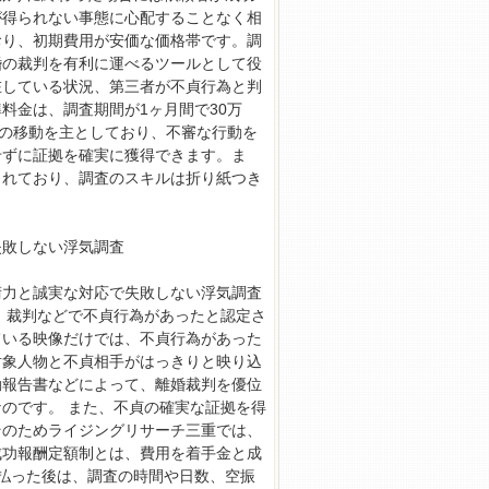
が得られない事態に心配することなく相
おり、初期費用が安価な価格帯です。調
婚の裁判を有利に運べるツールとして役
在している状況、第三者が不貞行為と判
料金は、調査期間が1ヶ月間で30万
での移動を主としており、不審な行動を
せずに証拠を確実に獲得できます。ま
されており、調査のスキルは折り紙つき
失敗しない浮気調査
術力と誠実な対応で失敗しない浮気調査
、裁判などで不貞行為があったと認定さ
ている映像だけでは、不貞行為があった
対象人物と不貞相手がはっきりと映り込
動報告書などによって、離婚裁判を優位
のです。 また、不貞の確実な証拠を得
そのためライジングリサーチ三重では、
成功報酬定額制とは、費用を着手金と成
払った後は、調査の時間や日数、空振