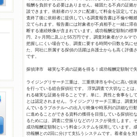
報酬を負担する必要はありません。確固たる不貞の証拠
談できます。依頼者のリスクに配慮して料金を設定して
査終了後に依頼者に提供している調査報告書は不倫や離
立てられます。報告書には対象者が不貞相手と一緒に滞
断する連続映像が含まれています。成功報酬定額制の標準
円、2ヶ月間に及ぶと55万円です。調査対象者がクルマ
把握しにくい場合でも、調査に要する時間や日数を気に
た、同社に所属する探偵の活躍は弁護士からも高く評価
です。
探偵津市 確実な不貞の証拠を得る！成功報酬定額制で
ライジングリサーチ三重は、三重県津市を中心に高い技
を行っている総合探偵社です。 浮気調査で大切なことは
れる確実な証拠を得ることです。単に、異性と食事をし
とは認定されません。ライジングリサーチ三重は、調査
んでいるラブホテルへの出入り映像や時系列の詳細な行
に進めることができる資料の獲得を目指している探偵社な
るためには、調査に空振りなどのリスクが発生します。
成功報酬定額制という料金システムを採用しています。
功報酬との2回に分けて支払うシステムです。着者金を支