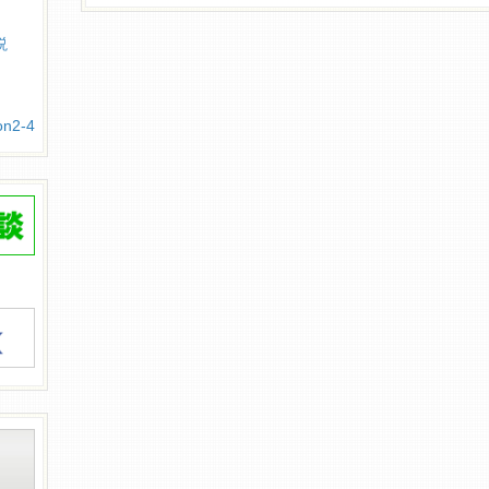
説
2-4