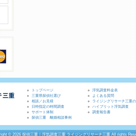
トップページ
浮気調査料金表
三重県探偵社選び
よくある質問
相談／お見積
ライジングリサーチ三重の
日時指定の時間調査
ハイブリット浮気調査
サポート体制
調査報告書
探偵三重 離婚相談事例
yright © 2026 探偵三重｜浮気調査三重 ライジングリサーチ三重 All rights Reser