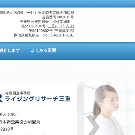
閣総理大臣認可（一社）日本調査業協会加盟員
会員番号 No2010号
三重県公安委員会 探偵業届出
第55090404号 (三重四日市支店)
第55100802号 (三重津支店)
探偵業務取扱者 No.JISA2301-0101
紹介します
よくある質問