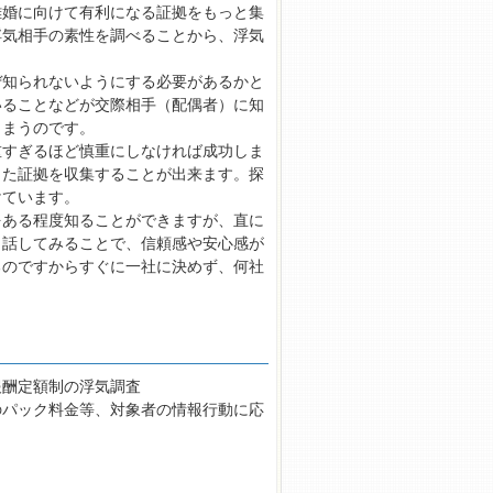
離婚に向けて有利になる証拠をもっと集
浮気相手の素性を調べることから、浮気
ぜ知られないようにする必要があるかと
いることなどが交際相手（配偶者）に知
しまうのです。
重すぎるほど慎重にしなければ成功しま
った証拠を収集することが出来ます。探
けています。
をある程度知ることができますが、直に
。話してみることで、信頼感や安心感が
るのですからすぐに一社に決めず、何社
報酬定額制の浮気調査
円のパック料金等、対象者の情報行動に応