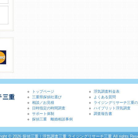
トップページ
浮気調査料金表
三重県探偵社選び
よくある質問
相談／お見積
ライジングリサーチ三重の
日時指定の時間調査
ハイブリット浮気調査
サポート体制
調査報告書
探偵三重 離婚相談事例
yright © 2026 探偵三重｜浮気調査三重 ライジングリサーチ三重 All rights Reser