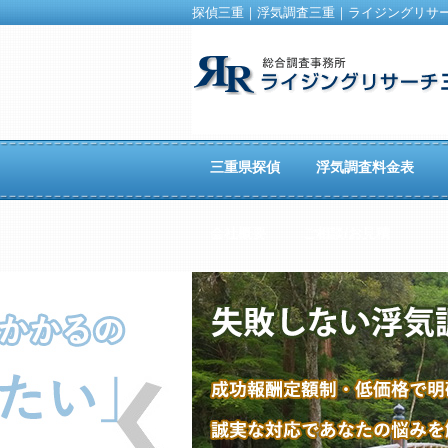
探偵三重｜浮気調査三重｜ライジングリサ
三重県探偵
浮気調査料金表
会社概要
ご相談/お見積