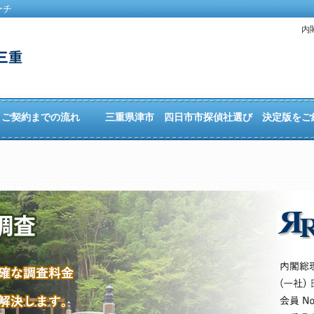
ーチ
内
ご契約までの流れ
三重県津市 四日市市探偵社選び 決定版をご