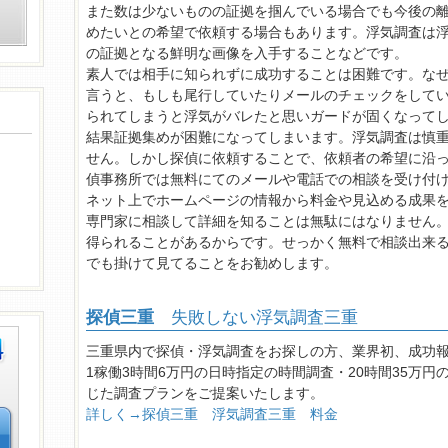
また数は少ないものの証拠を掴んでいる場合でも今後の
めたいとの希望で依頼する場合もあります。浮気調査は
の証拠となる鮮明な画像を入手することなどです。
素人では相手に知られずに成功することは困難です。な
言うと、もしも尾行していたりメールのチェックをして
られてしまうと浮気がバレたと思いガードが固くなって
結果証拠集めが困難になってしまいます。浮気調査は慎
せん。しかし探偵に依頼することで、依頼者の希望に沿
偵事務所では無料にてのメールや電話での相談を受け付
ネット上でホームページの情報から料金や見込める成果
専門家に相談して詳細を知ることは無駄にはなりません
得られることがあるからです。せっかく無料で相談出来
でも掛けて見てることをお勧めします。
探偵三重
失敗しない浮気調査三重
三重県内で探偵・浮気調査をお探しの方、業界初、成功
1稼働3時間6万円の日時指定の時間調査・20時間35万
じた調査プランをご提案いたします。
詳しく→探偵三重 浮気調査三重 料金