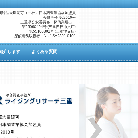
閣総理大臣認可（一社）日本調査業協会加盟員
会員番号 No2010号
三重県公安委員会 探偵業届出
第55090404号 (三重四日市支店)
第55100802号 (三重津支店)
探偵業務取扱者 No.JISA2301-0101
紹介します
よくある質問