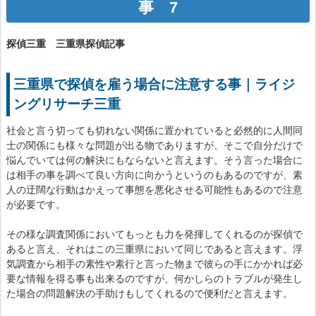
事 7
探偵三重 三重県探偵記事
三重県で探偵を雇う場合に注意する事｜ライジ
ングリサーチ三重
社会と言う切っても切れない関係に置かれていると必然的に人間同
士の関係にも様々な問題が出る物でありますが、そこで自分だけで
悩んでいては何の解決にもならないと言えます。そう言った場合に
は相手の事を調べて良い方向に向かうというのもあるのですが、素
人の迂闊な行動はかえって事態を悪化させる可能性もあるので注意
が必要です。
その様な調査関係においてもっとも力を発揮してくれるのが探偵で
あると言え、それはこの三重県において同じであると言えます。浮
気調査から相手の素性や素行と言った物まで彼らの手にかかれば必
要な情報を得る事も出来るのですが、何かしらのトラブルが発生し
た場合の問題解決の手助けもしてくれるので便利だと言えます。