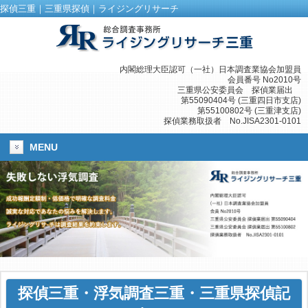
探偵三重｜三重県探偵｜ライジングリサーチ
内閣総理大臣認可（一社）日本調査業協会加盟員
会員番号 No2010号
三重県公安委員会 探偵業届出
第55090404号 (三重四日市支店)
第55100802号 (三重津支店)
探偵業務取扱者 No.JISA2301-0101
MENU
探偵三重
・
浮気調査三重
・三重県探偵記