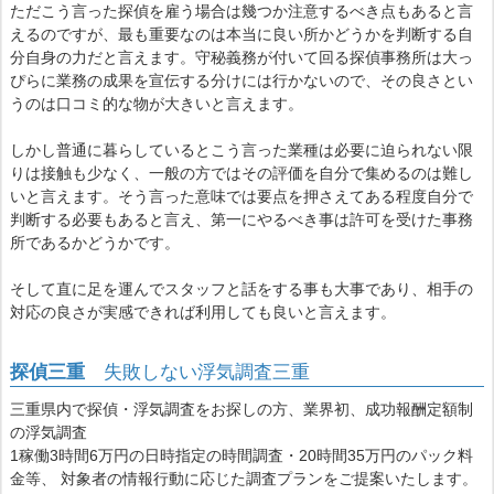
ただこう言った探偵を雇う場合は幾つか注意するべき点もあると言
えるのですが、最も重要なのは本当に良い所かどうかを判断する自
分自身の力だと言えます。守秘義務が付いて回る探偵事務所は大っ
ぴらに業務の成果を宣伝する分けには行かないので、その良さとい
うのは口コミ的な物が大きいと言えます。
しかし普通に暮らしているとこう言った業種は必要に迫られない限
りは接触も少なく、一般の方ではその評価を自分で集めるのは難し
いと言えます。そう言った意味では要点を押さえてある程度自分で
判断する必要もあると言え、第一にやるべき事は許可を受けた事務
所であるかどうかです。
そして直に足を運んでスタッフと話をする事も大事であり、相手の
対応の良さが実感できれば利用しても良いと言えます。
探偵三重
失敗しない浮気調査三重
三重県内で探偵・浮気調査をお探しの方、業界初、成功報酬定額制
の浮気調査
1稼働3時間6万円の日時指定の時間調査・20時間35万円のパック料
金等、 対象者の情報行動に応じた調査プランをご提案いたします。