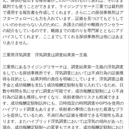
ん。探偵が提出する報告書がこのレベルのものであれば、そのまま
裁判でも使うことができます。ライジングリサーチ三重では裁判所
で通用する報告書を作成してくれます。さらにこの探偵事務所はア
フターフォローにも力を入れています。証拠を見つけてもどうして
いいのかわからない人のために、弁護士の紹介や離婚カウンセラー
の紹介をしているのです。離婚までの道のりを専門家とともにアド
バイスしてくれます。ここまでしてくれる探偵事務所は他にはあま
りありません。
三重県浮気調査 浮気調査は調査結果第一主義
三重県にあるライジングリサーチは、調査結果第一主義の浮気調査
をしている探偵事務所です。浮気調査においては不貞行為の証拠獲
得を目的とし、結果判明の責任を明確にしています。浮気調査は着
手金と成功報酬を支払う成功報酬定額制を取り入れているため、日
数や時間を気にせずに調査が可能です。成功報酬定額制により不貞
行為の証拠も獲得しやすくなり、依頼者側のリスクも軽減できま
す。成功報酬定額制以外にも、日時指定の時間調査やGPSを使用の
ハイブリッド調査もあります。依頼者の事情に合わせた最適なプラ
ンを提供しているため、不貞行為の証拠を獲得できる可能性も高ま
ります。またハイブリッド浮気調査においては浮気の傾向があった
場合、成功報酬定額制への変更もできます。成功報酬定額制におけ