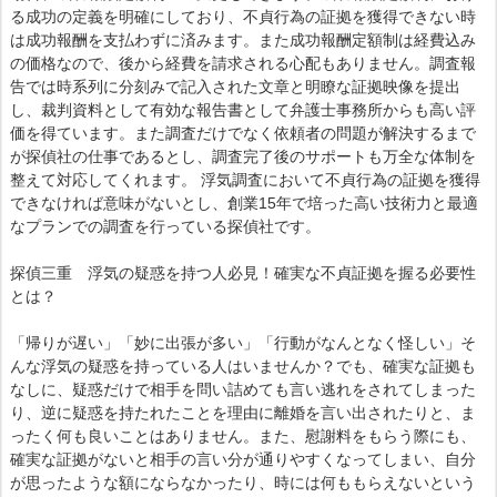
る成功の定義を明確にしており、不貞行為の証拠を獲得できない時
は成功報酬を支払わずに済みます。また成功報酬定額制は経費込み
の価格なので、後から経費を請求される心配もありません。調査報
告では時系列に分刻みで記入された文章と明瞭な証拠映像を提出
し、裁判資料として有効な報告書として弁護士事務所からも高い評
価を得ています。また調査だけでなく依頼者の問題が解決するまで
が探偵社の仕事であるとし、調査完了後のサポートも万全な体制を
整えて対応してくれます。 浮気調査において不貞行為の証拠を獲得
できなければ意味がないとし、創業15年で培った高い技術力と最適
なプランでの調査を行っている探偵社です。
探偵三重 浮気の疑惑を持つ人必見！確実な不貞証拠を握る必要性
とは？
「帰りが遅い」「妙に出張が多い」「行動がなんとなく怪しい」そ
んな浮気の疑惑を持っている人はいませんか？でも、確実な証拠も
なしに、疑惑だけで相手を問い詰めても言い逃れをされてしまった
り、逆に疑惑を持たれたことを理由に離婚を言い出されたりと、ま
ったく何も良いことはありません。また、慰謝料をもらう際にも、
確実な証拠がないと相手の言い分が通りやすくなってしまい、自分
が思ったような額にならなかったり、時には何ももらえないという