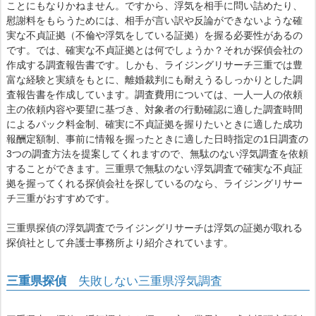
ことにもなりかねません。ですから、浮気を相手に問い詰めたり、
慰謝料をもらうためには、相手が言い訳や反論ができないような確
実な不貞証拠（不倫や浮気をしている証拠）を握る必要性があるの
です。では、確実な不貞証拠とは何でしょうか？それが探偵会社の
作成する調査報告書です。しかも、ライジングリサーチ三重では豊
富な経験と実績をもとに、離婚裁判にも耐えうるしっかりとした調
査報告書を作成しています。調査費用については、一人一人の依頼
主の依頼内容や要望に基づき、対象者の行動確認に適した調査時間
によるパック料金制、確実に不貞証拠を握りたいときに適した成功
報酬定額制、事前に情報を握ったときに適した日時指定の1日調査の
3つの調査方法を提案してくれますので、無駄のない浮気調査を依頼
することができます。三重県で無駄のない浮気調査で確実な不貞証
拠を握ってくれる探偵会社を探しているのなら、ライジングリサー
チ三重がおすすめです。
三重県探偵の浮気調査でライジングリサーチは浮気の証拠が取れる
探偵社として弁護士事務所より紹介されています。
三重県探偵
失敗しない三重県浮気調査