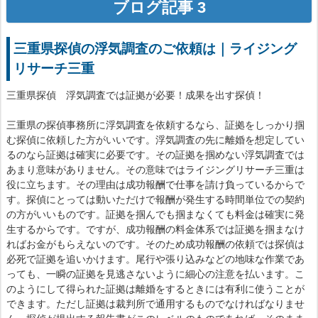
ブログ記事 3
三重県探偵の浮気調査のご依頼は｜ライジング
リサーチ三重
三重県探偵 浮気調査では証拠が必要！成果を出す探偵！
三重県の探偵事務所に浮気調査を依頼するなら、証拠をしっかり掴
む探偵に依頼した方がいいです。浮気調査の先に離婚を想定してい
るのなら証拠は確実に必要です。その証拠を掴めない浮気調査では
あまり意味がありません。その意味ではライジングリサーチ三重は
役に立ちます。その理由は成功報酬で仕事を請け負っているからで
す。探偵にとっては動いただけで報酬が発生する時間単位での契約
の方がいいものです。証拠を掴んでも掴まなくても料金は確実に発
生するからです。ですが、成功報酬の料金体系では証拠を掴まなけ
ればお金がもらえないのです。そのため成功報酬の依頼では探偵は
必死で証拠を追いかけます。尾行や張り込みなどの地味な作業であ
っても、一瞬の証拠を見逃さないように細心の注意を払います。こ
のようにして得られた証拠は離婚をするときには有利に使うことが
できます。ただし証拠は裁判所で通用するものでなければなりませ