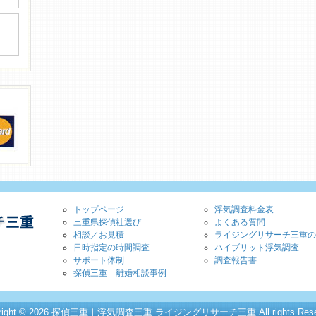
トップページ
浮気調査料金表
三重県探偵社選び
よくある質問
相談／お見積
ライジングリサーチ三重の
日時指定の時間調査
ハイブリット浮気調査
サポート体制
調査報告書
探偵三重 離婚相談事例
yright © 2026 探偵三重｜浮気調査三重 ライジングリサーチ三重 All rights Reser