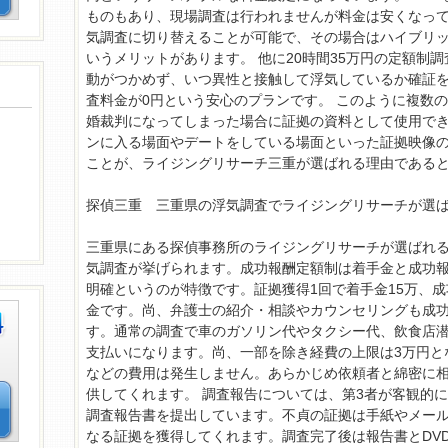
ものもあり、現場調査は行われませんが料金は安くなっ
気調査に切り替えることが可能で、その場合はハイブリ
いうメリットがあります。 他に20時間35万円の定額制
動がつかめず、いつ異性と接触して浮気しているか確証
査料金が0円という安心のプランです。 このように複数
婚裁判になってしまった場合に証拠の資料として使用で
ンに入る場面やデートをしている場面といった証拠映像の
ことが、ライジングリサーチ三重が選ばれる理由である
探偵三重 三重県の浮気調査でライジングリサーチが選
三重県にある探偵事務所のライジングリサーチが選ばれ
気調査が挙げられます。成功報酬定額制は着手金と成功
明確というのが特徴です。証拠獲得1回で着手金15万、成
金です。尚、弁護士の紹介・相談やカウンセリングも成
す。通常の調査で車のガソリン代やタクシー代、飲食店
支払いになります。尚、一部を除き経費の上限は3万円と
などの費用は発生しません。あらかじめ依頼者と綿密に
供してくれます。 調査報告については、第3者が客観的
調査報告書を提出しています。不貞の証拠は手紙やメー
なる証拠を獲得してくれます。調査完了後は報告書とDV