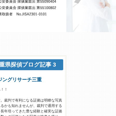
県探偵ブログ記事 3
ジングリサーチ三重
へ！！
す。裁判で有利になる証拠は明瞭な写真
れるかも知れませんが、裁判で通用する
、長年培ってきた豊な経験と確実な証拠