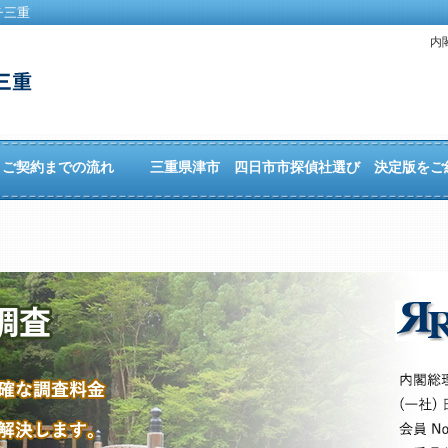
チ三重
内
ご契約までの流れ
三重県津市 四日市市探偵社選び 決定版をご