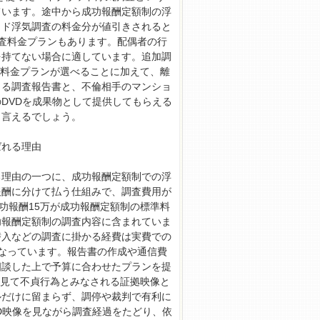
ています。途中から成功報酬定額制の浮
ッド浮気調査の料金分が値引きされると
調査料金プランもあります。配偶者の行
を持てない場合に適しています。追加調
の料金プランが選べることに加えて、離
きる調査報告書と、不倫相手のマンショ
DVDを成果物として提供してもらえる
と言えるでしょう。
ばれる理由
る理由の一つに、成功報酬定額制での浮
報酬に分けて払う仕組みで、調査費用が
功報酬15万が成功報酬定額制の標準料
功報酬定額制の調査内容に含まれていま
潜入などの調査に掛かる経費は実費での
なっています。報告書の作成や通信費
相談した上で予算に合わせたプランを提
に見て不貞行為とみなされる証拠映像と
ルだけに留まらず、調停や裁判で有利に
D映像を見ながら調査経過をたどり、依