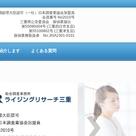
閣総理大臣認可（一社）日本調査業協会加盟員
会員番号 No2010号
三重県公安委員会 探偵業届出
第55090404号 (三重四日市支店)
第55100802号 (三重津支店)
探偵業務取扱者 No.JISA2301-0101
紹介します
よくある質問