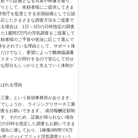
に数々の証拠となる写真や映像を撮り、
守りとして、依頼者様にご提供してきま
警視庁を監督とする全国組織として公認
に応じたさまざまな調査方法をご提案で
る場合は、1日～3日の日時指定の調査
した1週間3万円の浮気調査をご提案して
依頼者様のご予算や状況に応じて選んで
持をされている理由として、サポート体
るだけでなく、要望によって離婚協議書
はスタッフが同行するので安心して任せ
ルな部分もしっかりと支えていく体制が
選ばれる理由
チ三重」という探偵事務所があります。
でしょうか。 ライジングリサーチ三重
査をお願いできます。 成功報酬定額制
ます。そのため、証拠が得られない場合
定の日時を指定した調査もお願いできま
場合に適しており、1稼働3時間で6万
Sを使ったハイブリッド浮気調査という