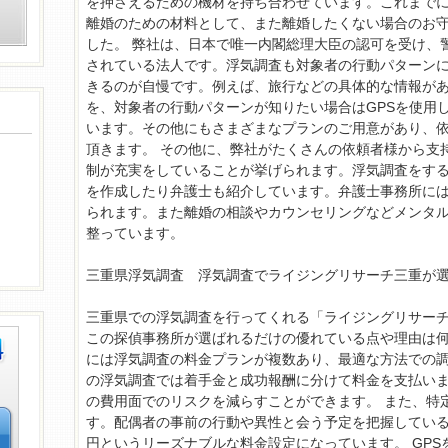
を押さえるための機材を持ち合わせています。これまで
離婚のための材料として、また離婚したくない場合のお
した。 弊社は、日本で唯一内閣総理大臣の認可を受け、
されている法人です。浮気調査も対象者の行動パターン
きるのが自慢です。例えば、旅行などの具体的な情報があ
を、対象者の行動パターンが知りたい場合はGPSを使用
います。その他にもさまざまなプランのご用意があり、
頂きます。 その他に、弊社がたくさんの依頼者様から支
制が充実をしていることが挙げられます。浮気調査をす
を作成したり弁護士も紹介しています。弁護士事務所に
られます。また離婚の相談やカウンセリングなどメンタ
整っています。
三重県浮気調査 浮気調査でライジングリサーチ三重が
三重県での浮気調査を行ってくれる「ライジングリサー
この探偵事務所が選ばれるだけの優れている点や理由は何
には浮気調査の料金プランが複数あり、最適な方法での調
の浮気調査では着手金と成功報酬に分けて料金を支払い
の費用面でのリスクを減らすことができます。 また、特
す。配偶者の事前の行動や異性と会う予定を把握している
円というリーズナブルな料金設定になっています。 GP