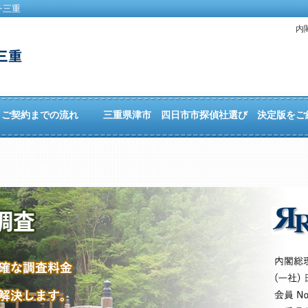
チ三重
内
ご契約までの流れ
三重県津市 四日市市探偵社選び 決定版をご