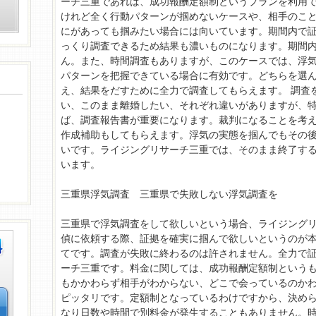
ーチ三重であれば、成功報酬定額制というプランを利用
けれど全く行動パターンが掴めないケースや、相手のこ
にがあっても掴みたい場合には向いています。期間内で
っくり調査できるため結果も濃いものになります。期間
ん。また、時間調査もありますが、このケースでは、浮
パターンを把握できている場合に有効です。どちらを選
え、結果をだすために全力で調査してもらえます。 調査
い、このまま離婚したい、それぞれ違いがありますが、
ば、調査報告書が重要になります。裁判になることを考
作成補助もしてもらえます。浮気の実態を掴んでもその
いです。ライジングリサーチ三重では、そのまま終了す
います。
三重県浮気調査 三重県で失敗しない浮気調査を
三重県で浮気調査をして欲しいという場合、ライジング
偵に依頼する際、証拠を確実に掴んで欲しいというのが
てです。調査が失敗に終わるのは許されません。全力で
ーチ三重です。料金に関しては、成功報酬定額制という
もかかわらず相手がわからない、どこで会っているのか
ピッタリです。定額制となっているわけですから、決め
なり日数や時間で別料金が発生することもありません。