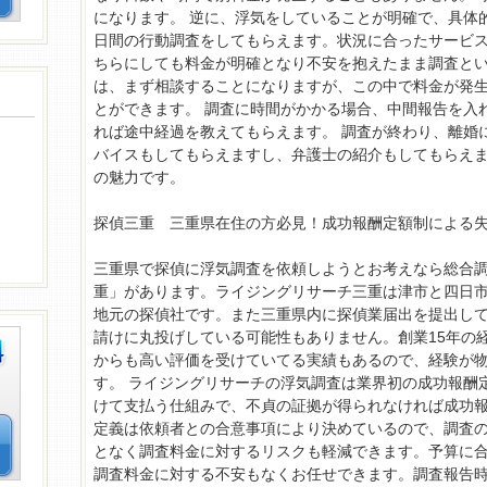
になります。 逆に、浮気をしていることが明確で、具体
日間の行動調査をしてもらえます。状況に合ったサービ
ちらにしても料金が明確となり不安を抱えたまま調査と
は、まず相談することになりますが、この中で料金が発
とができます。 調査に時間がかかる場合、中間報告を入
れば途中経過を教えてもらえます。 調査が終わり、離婚
バイスもしてもらえますし、弁護士の紹介もしてもらえ
の魅力です。
探偵三重 三重県在住の方必見！成功報酬定額制による
三重県で探偵に浮気調査を依頼しようとお考えなら総合
重」があります。ライジングリサーチ三重は津市と四日
地元の探偵社です。また三重県内に探偵業届出を提出し
請けに丸投げしている可能性もありません。創業15年の
からも高い評価を受けていてる実績もあるので、経験が
す。 ライジングリサーチの浮気調査は業界初の成功報酬
けて支払う仕組みで、不貞の証拠が得られなければ成功
定義は依頼者との合意事項により決めているので、調査
となく調査料金に対するリスクも軽減できます。予算に
調査料金に対する不安もなくお任せできます。調査報告時