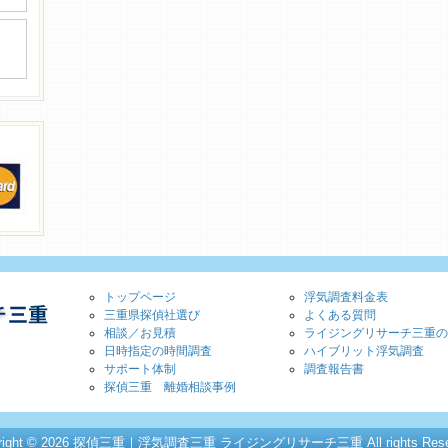
トップページ
浮気調査料金表
三重県探偵社選び
よくある質問
相談／お見積
ライジングリサーチ三重の
日時指定の時間調査
ハイブリット浮気調査
サポート体制
調査報告書
探偵三重 離婚相談事例
yright © 2026 探偵三重｜浮気調査三重 ライジングリサーチ三重 All rights Reser