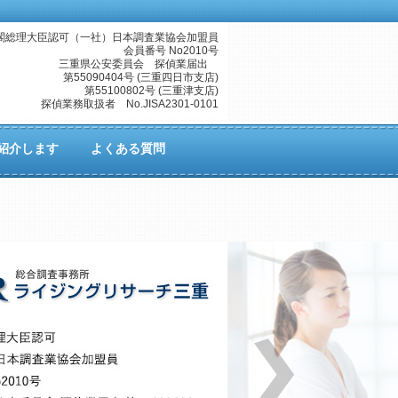
閣総理大臣認可（一社）日本調査業協会加盟員
会員番号 No2010号
三重県公安委員会 探偵業届出
第55090404号 (三重四日市支店)
第55100802号 (三重津支店)
探偵業務取扱者 No.JISA2301-0101
紹介します
よくある質問