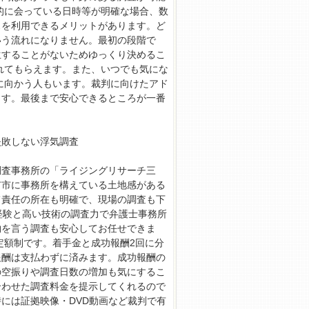
的に会っている日時等が明確な場合、数
スを利用できるメリットがあります。ど
いう流れになりません。最初の段階で
生することがないためゆっくり決めるこ
れてもらえます。また、いつでも気にな
に向かう人もいます。裁判に向けたアド
ます。最後まで安心できるところが一番
失敗しない浮気調査
調査事務所の「ライジングリサーチ三
市市に事務所を構えている土地感がある
て責任の所在も明確で、現場の調査も下
経験と高い技術の調査力で弁護士事務所
物を言う調査も安心してお任せできま
定額制です。着手金と成功報酬2回に分
報酬は支払わずに済みます。成功報酬の
の空振りや調査日数の増加も気にするこ
合わせた調査料金を提示してくれるので
には証拠映像・DVD動画など裁判で有