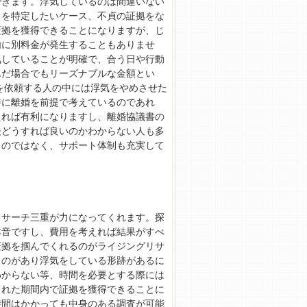
できます。浮気しているのは間違いない
とを特定したいケース、不貞の証拠をな
証拠を獲得できることになりますが、じ
内に別料金が発生することもありませ
気していることが明確で、合う日や行動
んだ場合でもリーズナブルな金額とい
を依頼する人の中には浮気をやめさせた
特に離婚を前提で考えているのであれ
えれば有利になりますし、離婚協議書の
後どうすれば良いのかわからない人も多
るのではなく、サポート体制も充実して
リサーチ三重が力になってくれます。探
本音ですし、費用を考えれば結果がすべ
証拠を掴んでくれるのがライジングリサ
ものがあり浮気をしている形跡があるに
わからない等、時間を必要とする際には
られた期間内で証拠を獲得できることに
時間はかかっても中身のある調査が可能