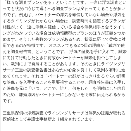
「様々な調査プランがある」ということです。 一言に浮気調査とい
っても状況に応じて選ぶべき調査プランは変わってくることが多い
のです。例えば、パートナーの浮気を確信していない場合や浮気を
するタイミングがわからない場合は、調査時間を指定するプランが
相性がよく、逆に浮気を確信している場合や浮気相手と合うタイミ
ングがわかっている場合は成功報酬型のプランのほうが証拠をつか
めます。そうした複数のプランがあるため、状況に応じて柔軟に対
応できるのが特徴です。 オススメできる2つ目の理由が「裁判で使
える調査報告書」ということです。 浮気の証拠を手に入れて、離婚
に向けて行動したときに何故かパートナーが離婚を拒否してしま
い、裁判にまで発展することがあります。そのときにライジングリ
サーチ三重の調査報告書はあなたの心象を良くして裁判を有利に進
めてくれます。それは「パートナーの顔がはっきり出るぐらい鮮明
な映像」を入手することを重要視することや、調査報告書は入手し
た映像を元に「いつ、どこで、誰と、何をした」を明確にした内容
のため、離婚原因がパートナーにしかないを明確に伝えられるから
です。
三重県探偵の浮気調査でライジングリサーチは浮気の証拠が取れる
探偵社として弁護士事務所より紹介されています。