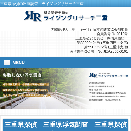
三重県探偵の浮気調査｜ライジングリサーチ三重
内閣総理大臣認可（一社）日本調査業協会加盟員
会員番号 No2010号
三重県公安委員会 探偵業届出
第55090404号 (三重四日市支店)
第55100802号 (三重津支店)
探偵業務取扱者 No.JISA2301-0101
MENU
三重県探偵
三重県浮気調査
三重県探偵