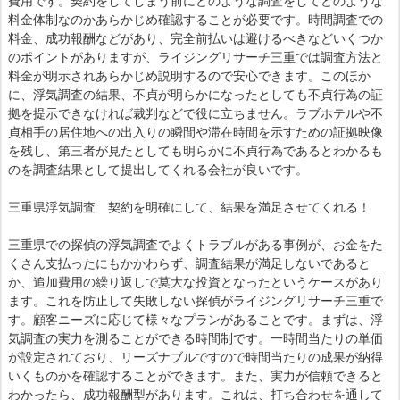
費用です。契約をしてしまう前にどのような調査をしてどのような
料金体制なのかあらかじめ確認することが必要です。時間調査での
料金、成功報酬などがあり、完全前払いは避けるべきなどいくつか
のポイントがありますが、ライジングリサーチ三重では調査方法と
料金が明示されあらかじめ説明するので安心できます。このほか
に、浮気調査の結果、不貞が明らかになったとしても不貞行為の証
拠を提示できなければ裁判などで役に立ちません。ラブホテルや不
貞相手の居住地への出入りの瞬間や滞在時間を示すための証拠映像
を残し、第三者が見たとしても明らかに不貞行為であるとわかるも
のを調査結果として提出してくれる会社が良いです。
三重県浮気調査 契約を明確にして、結果を満足させてくれる！
三重県での探偵の浮気調査でよくトラブルがある事例が、お金をた
くさん支払ったにもかかわらず、調査結果が満足しないであると
か、追加費用の繰り返しで莫大な投資となったというケースがあり
ます。これを防止して失敗しない探偵がライジングリサーチ三重で
す。顧客ニーズに応じて様々なプランがあることです。まずは、浮
気調査の実力を測ることができる時間制です。一時間当たりの単価
が設定されており、リーズナブルですので時間当たりの成果が納得
いくものかを確認することができます。また、実力が信頼できると
わかったら、成功報酬型があります。これは、打ち合わせを通して