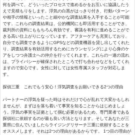
何を調べて、どういったプロセスで進めるかをお互いに協議したう
えで見積もりをします。浮気の白黒がはっきり付き、行動パターン
や相手の情報といったこと細やかな調査結果を入手することが可能
です。これらの調査結果は、公的機関にも即活用することができ、
裁判所の資料にももちろん有効です。審議を有利に進めることがで
きる高い仕上がりになっています。アフターケアも充実しており、
自分でも調査できるようにGPSなどの調査機器を貸し出してくれた
り、調査結果を有効活用するためにカウンセリングにより心身のケ
アをしつつ弁護士への仲介を行ってくれます。これらの一連の流れ
は、プライバシーが確保されたところで打ち合わせなどをしてくれ
ますので安心です。女性に対しては女性専属スタッフが対応しま
す。
探偵三重 これでもう安心！浮気調査をお願いできる2つの理由
パートナーの浮気を疑った時はそれだけで心が乱れて大変かもしれ
ませんが、まずはを落ち着いて事実を知ることからはじめましょ
う。浮気の事実を証拠として掴む必要があるため、専門業者である
探偵社に依頼するのが最も良い方法となります。そしてあなたが三
重県に住んでいましたらライジングリサーチ三重に依頼することを
オススメします。それは2つの理由があるからです。 1つ目の理由が