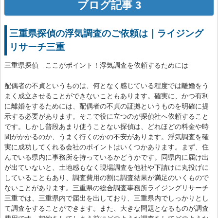
ブログ記事 3
三重県探偵の浮気調査のご依頼は｜ライジング
リサーチ三重
三重県探偵 ここがポイント！浮気調査を依頼するためには
配偶者の不貞というものは、何となく感じている程度では離婚をう
まく成立させることができないこともあります。確実に、かつ有利
に離婚をするためには、配偶者の不貞の証拠というものを明確に提
示する必要があります。そこで役に立つのが探偵社へ依頼すること
です。しかし普段あまり使うことない探偵は、どれほどの料金や時
間がかかるのか、うまく行くのかの不安があります。浮気調査を確
実に成功してくれる会社のポイントはいくつかあります。まず、住
んでいる県内に事務所を持っているかどうかです。同県内に届け出
が出ていないと、土地感もなく現場調査を他社や下請けに丸投げに
していることもあり、調査費用の割に調査結果が満足のいくもので
ないことがあります。三重県の総合調査事務所ライジングリサーチ
三重では、三重県内で届出を出しており、三重県内でしっかりとし
て調査をすることができます。また、大きな問題となるものが調査