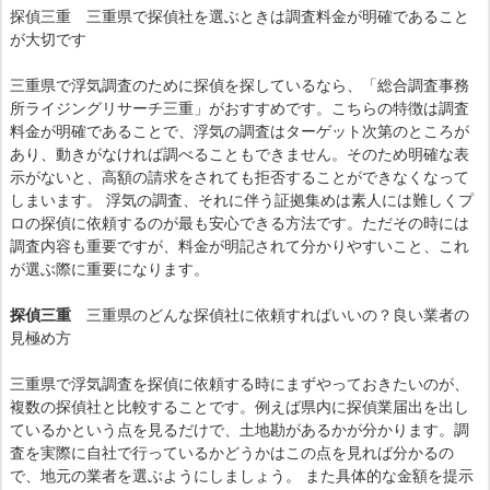
探偵三重 三重県で探偵社を選ぶときは調査料金が明確であること
が大切です
三重県で浮気調査のために探偵を探しているなら、「総合調査事務
所ライジングリサーチ三重」がおすすめです。こちらの特徴は調査
料金が明確であることで、浮気の調査はターゲット次第のところが
あり、動きがなければ調べることもできません。そのため明確な表
示がないと、高額の請求をされても拒否することができなくなって
しまいます。 浮気の調査、それに伴う証拠集めは素人には難しくプ
ロの探偵に依頼するのが最も安心できる方法です。ただその時には
調査内容も重要ですが、料金が明記されて分かりやすいこと、これ
が選ぶ際に重要になります。
探偵三重
三重県のどんな探偵社に依頼すればいいの？良い業者の
見極め方
三重県で浮気調査を探偵に依頼する時にまずやっておきたいのが、
複数の探偵社と比較することです。例えば県内に探偵業届出を出し
ているかという点を見るだけで、土地勘があるかが分かります。調
査を実際に自社で行っているかどうかはこの点を見れば分かるの
で、地元の業者を選ぶようにしましょう。 また具体的な金額を提示