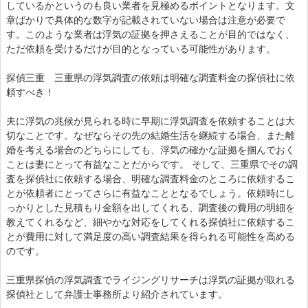
しているかというのも良い業者を見極めるポイントとなります。文
章ばかりで具体的な数字が記載されていない場合は注意が必要で
す。このような業者は浮気の証拠を押さえることが目的ではなく、
ただ依頼を受けるだけが目的となっている可能性があります。
探偵三重 三重県の浮気調査の依頼は明確な調査料金の探偵社に依
頼すべき！
夫に浮気の兆候が見られる時に早期に浮気調査を依頼することは大
切なことです。なぜならその先の結婚生活を継続する場合、また離
婚を考える場合のどちらにしても、浮気の確かな証拠を掴んでおく
ことは妻にとって有益なことだからです。 そして、三重県でその調
査を探偵社に依頼する場合、明確な調査料金のところに依頼するこ
とが依頼者にとってさらに有益なこととなるでしょう。依頼時にし
っかりとした見積もり金額を出してくれる、調査後の費用の明細を
教えてくれるなど、細やかな対応をしてくれる探偵社に依頼するこ
とが費用に対して満足度の高い調査結果を得られる可能性を高める
のです。
三重県探偵の浮気調査でライジングリサーチは浮気の証拠が取れる
探偵社として弁護士事務所より紹介されています。