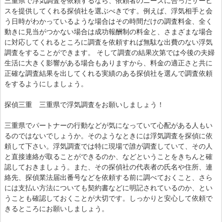
三重県で浮気調査を依頼するなら、依頼者のニーズに合ったサービ
スを提供してくれる探偵社を選ぶべきです。例えば、浮気相手と会
う日時がわかっているような場合はその時間だけの調査料金、全く
動きに見当がつかない場合は成功報酬制の料金と、さまざまな場合
に対応してくれるところに調査を依頼すれば無駄な出費のない浮気
調査をすることができます。 そして調査の結果次第では今後の夫婦
生活に大きく影響がある場合もありますから、料金の適正さと共に
正確な調査結果を出してくれる実績のある探偵社を選んで調査依頼
をするようにしましょう。
探偵三重 三重県で浮気調査をお願いしましょう！
三重県でパートナーの行動などが気になっていて心配がある人もい
るのではないでしょうか。そのようなときには浮気調査を探偵に依
頼して下さい。浮気調査では特に現場で誰が調査していて、その人
と直接連絡が取ることができるのか、などということをきちんと確
認しておきましょう。また、その探偵社の代表者の氏名や住所、連
絡先、探偵業法届出番号などを依頼する前に調べておくこと、さら
には支払い方法についても契約書などに明記されているのか、とい
うことも確認しておくことが大切です。しっかりと安心して依頼で
きるところにお願いしましょう。