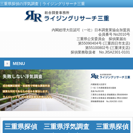
三重県探偵の浮気調査｜ライジングリサーチ三重
内閣総理大臣認可（一社）日本調査業協会加盟員
会員番号 No2010号
三重県公安委員会 探偵業届出
第55090404号 (三重四日市支店)
第55100802号 (三重津支店)
探偵業務取扱者 No.JISA2301-0101
MENU
三重県探偵
三重県浮気調査
三重県探偵