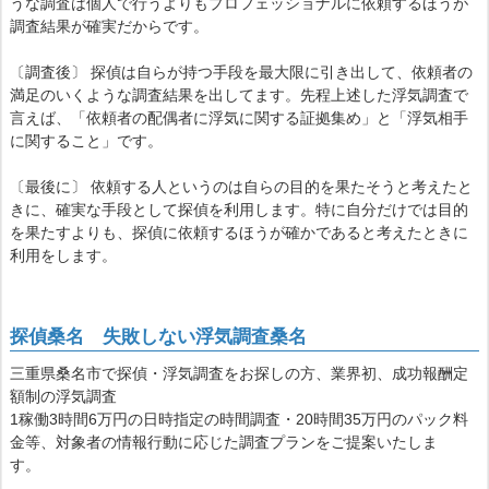
うな調査は個人で行うよりもプロフェッショナルに依頼するほうが
調査結果が確実だからです。
〔調査後〕 探偵は自らが持つ手段を最大限に引き出して、依頼者の
満足のいくような調査結果を出してます。先程上述した浮気調査で
言えば、「依頼者の配偶者に浮気に関する証拠集め」と「浮気相手
に関すること」です。
〔最後に〕 依頼する人というのは自らの目的を果たそうと考えたと
きに、確実な手段として探偵を利用します。特に自分だけでは目的
を果たすよりも、探偵に依頼するほうが確かであると考えたときに
利用をします。
探偵桑名 失敗しない浮気調査桑名
三重県桑名市で探偵・浮気調査をお探しの方、業界初、成功報酬定
額制の浮気調査
1稼働3時間6万円の日時指定の時間調査・20時間35万円のパック料
金等、対象者の情報行動に応じた調査プランをご提案いたしま
す。