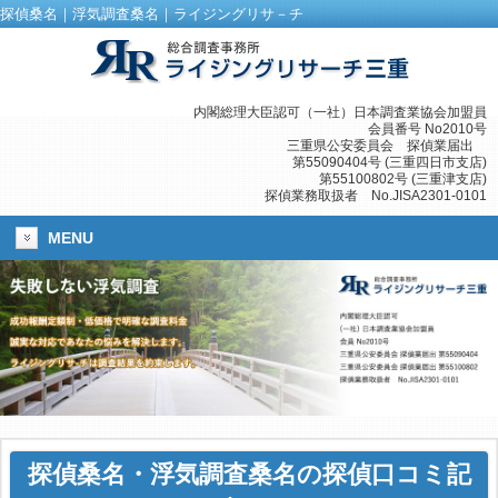
探偵桑名｜浮気調査桑名｜ライジングリサ－チ
内閣総理大臣認可（一社）日本調査業協会加盟員
会員番号 No2010号
三重県公安委員会 探偵業届出
第55090404号 (三重四日市支店)
第55100802号 (三重津支店)
探偵業務取扱者 No.JISA2301-0101
MENU
探偵桑名
・
浮気調査桑名
の探偵口コミ記