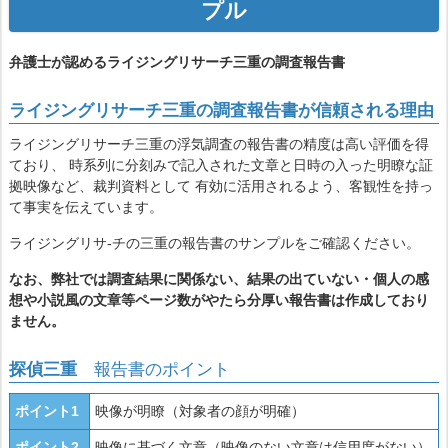
プル
弁護士が認めるライジングリサーチ三重の調査報告書
ライジングリサーチ三重の調査報告書が信頼される理由
ライジングリサーチ三重の浮気調査の報告書の精度は高い評価を得
ており、 時系列に分刻みで記入された文章と日時の入った明瞭な証
拠映像など、裁判資料として 有効に活用されるよう、客観性を持っ
て事実を伝えています。
ライジングリサ-チの三重の報告書のサンプルをご確認ください。
なお、弊社では調査結果に関係ない、結果の出ていない・個人の感
想や小説風の文章等ページ数がやたら分厚い報告書は作成しており
ません。
探偵三重
報告書のポイント
ポイント1
映像が明瞭（対象者の顔が明確）
ポイント2
映像に基づく文章（映像のない文章は信用度がない）