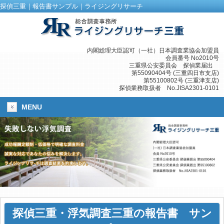
探偵三重｜報告書サンプル｜ライジングリサーチ
内閣総理大臣認可（一社）日本調査業協会加盟員
会員番号 No2010号
三重県公安委員会 探偵業届出
第55090404号 (三重四日市支店)
第55100802号 (三重津支店)
探偵業務取扱者 No.JISA2301-0101
MENU
探偵三重・浮気調査三重の報告書 サン