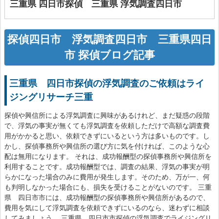
三重県 四日市探偵
三重県 浮気調査四日市
探偵四日市
浮気調査四日市
三重県四日
市 探偵ブログ記事
三重県 四日市探偵の浮気調査のご依頼はライ
ジングリサーチ三重
探偵や興信所による浮気調査に興味があるけれど、まだ疑惑の段階
で、浮気の事実が無くても浮気調査を依頼しただけで高額な調査費
用がかかると思い、依頼できずにいるという方は多いものです。し
かし、探偵事務所や興信所の選び方に気を付ければ、このような心
配は無用になります。 それは、成功報酬型の探偵事務所や興信所を
利用することです。成功報酬型では、調査の結果、浮気の事実が明
らかになった場合のみに費用が発生します。そのため、万が一、何
も判明しなかった場合にも、損失を受けることがないのです。 三重
県 四日市市には、成功報酬型の探偵事務所や興信所があるので、
費用を気にして浮気調査を依頼できずにいるのなら、迷わずに相談
してみましょう。 三重県 四日市市探偵の浮気調査でライジングリ