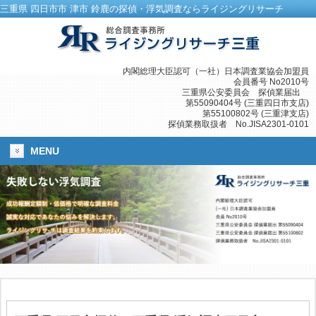
三重県 四日市市 津市 鈴鹿の探偵・浮気調査ならライジングリサーチ
内閣総理大臣認可（一社）日本調査業協会加盟員
会員番号 No2010号
三重県公安委員会 探偵業届出
第55090404号 (三重四日市支店)
第55100802号 (三重津支店)
探偵業務取扱者 No.JISA2301-0101
MENU